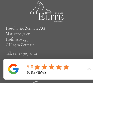
Hôtel Elite Zermatt AG
Marianne Julen
Hofmattweg 3
CH 3920 Zermatt
Tél.
+41 27 967 31 74
info@elitezermatt.ch
Contact
Prénom
Email
Laissez-nous un message...