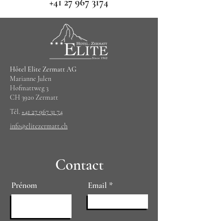
+41 27 967 3174
Hôtel Elite Zermatt AG
Marianne Julen
Hofmattweg 3
CH 3920 Zermatt
Tél.
+41 27 967 31 74
info@elitezermatt.ch
Contact
Prénom
Email