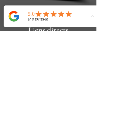
Liens directs
Politique de confidentialité
Acheter un billet de ski
Louer du matériel de ski
Écoles de ski et snowboard
Actualités Zermatt
Top Events Zermatt