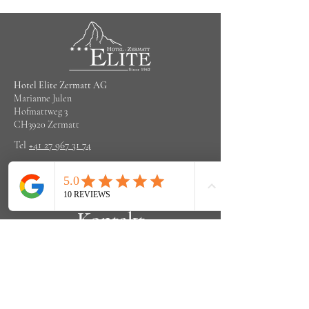
Hotel Elite Zermatt AG
Marianne Julen
Hofmattweg 3
CH3920 Zermatt
Tel
+41 27 967 31 74
info@elitezermatt.ch
Kontakt
Vorname
Email