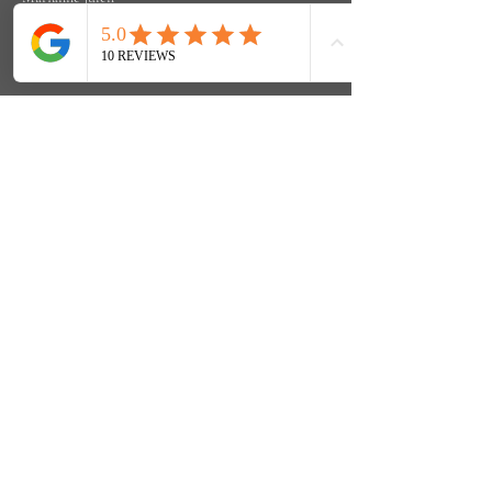
Hofmattweg 3
CH3920 Zermatt
Tel
+41 27 967 31 74
info@elitezermatt.ch
Kontakt
Vorname
Email
Hinterlassen Sie uns eine
Nachricht...