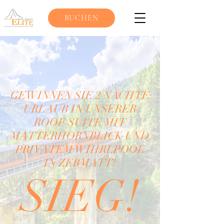
BUCHEN
GEWINNEN SIE 2 NÄCHTE
URLAUB IN UNSERER
ROOF SUITE MIT
MATTERHORNBLICK UND
PRIVATEM WHIRLPOOL
IN ZERMATT!
SIEG!