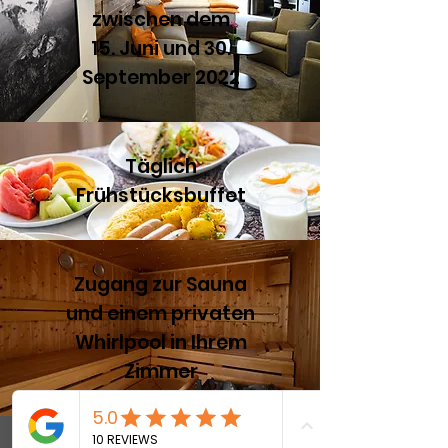
zwischen dem
15. Juni und 30.
September 2022
Täglich
Frühstücksbuffet
Zugang zur Sauna
und einem privaten
Whirlpool in Ihrem
Zimmer